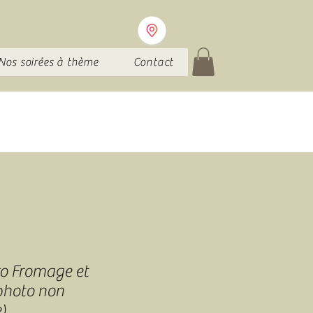
Nos soirées à thème
Contact
o Fromage et
photo non
)