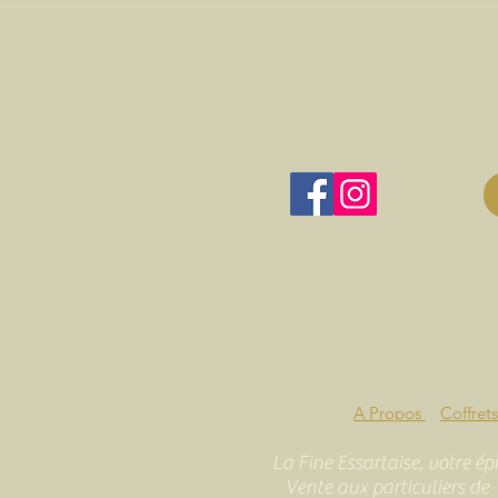
A Propos
Coffret
La Fine Essartaise, votre ép
Vente aux particuliers de 