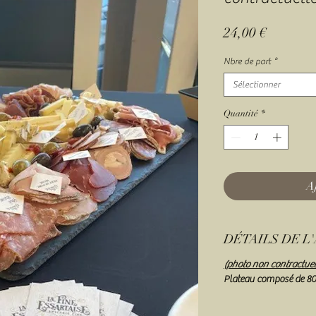
Prix
24,00 €
Nbre de part
*
Sélectionner
Quantité
*
A
DÉTAILS DE L
(photo non contractuel
Plateau composé de 80g