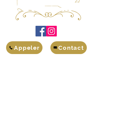
Appeler
Contact
LA FINE ESSARTAISE
2, Rue G. Clemenceau - 85140 ESSARTS EN
BOCAGE
Tél.
02.28.15.35.58
A Propos
Coffrets cadeaux
Boutique en ligne
Témoignages