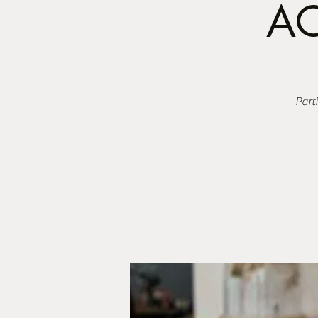
A
Parti