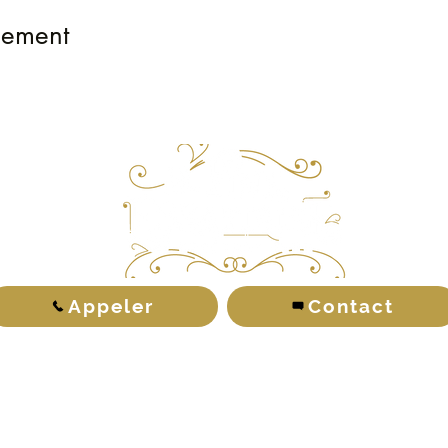
nement
Appeler
Contact
LA FINE ESSARTAISE
2, Rue G. Clemenceau - 85140 ESSARTS EN BOCAGE
Tél. 02.28.15.35.58