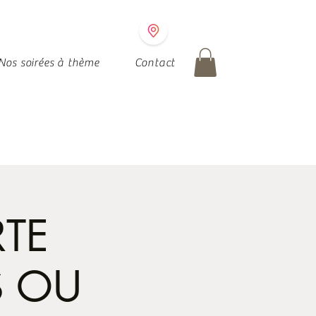
Nos soirées à thème
Contact
TE
S OU