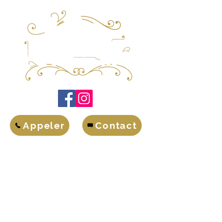
Appeler
Contact
LA FINE ESSARTAISE
2, Rue G. Clemenceau - 85140 ESSARTS EN
BOCAGE
Tél.
02.28.15.35.58
A Propos
Coffrets cadeaux